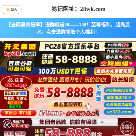
易记网址：28wk.com
白天