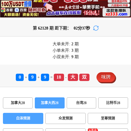
第
62128
期 距下期：
02
分
37
秒
大单
未开:
2
期
小单
未开:
3
期
小双
未开:
9
期
0
9
9
18
大
双
咪牌
+
+
=
-
加拿大28
加拿大西28
台湾28
比特币28
白泽预测
众发预测
至尊预测