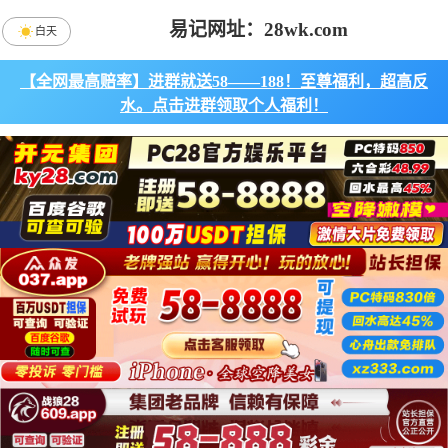
易记网址：28wk.com
白天