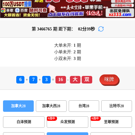
第
3466765
期 距下期：
02
分
39
秒
大单
未开:
1
期
小单
未开:
2
期
小双
未开:
3
期
6
7
3
16
大
双
咪牌
+
+
=
-
加拿大28
加拿大西28
台湾28
比特币28
白泽预测
众发预测
至尊预测